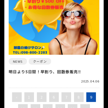
NEWS
クーポン
明日より5日間！早割り、回数券販売‼️
2025.04.06
‹
1
2
6
7
8
9