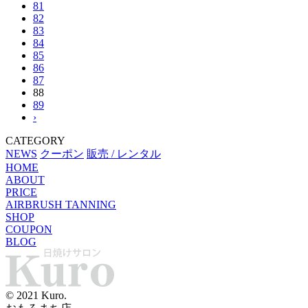
81
82
83
84
85
86
87
88
89
›
CATEGORY
NEWS
クーポン
販売 / レンタル
HOME
ABOUT
PRICE
AIRBRUSH TANNING
SHOP
COUPON
BLOG
© 2021 Kuro.