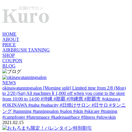
HOME
ABOUT
PRICE
AIRBRUSH TANNING
SHOP
COUPON
BLOG
NEWS
okinawatanningsalon
[Morning split] Limited time from 2/8 (Mon)
to 2/20 (Sat) All machines ¥ 1,000 off when you come to the store
from 10:00 to 14:00 #沖縄 #那覇 #沖縄県 #那覇市 #okinawa
#OKINAWA #naha #nahacity #日焼けサロン #日サロ #タンニ
ング #tannning #tanningsalon #salon #skin #skicare #training
#campfoster #futenmaace #kadenaairbace #fitness #glowskin
2021.02.15