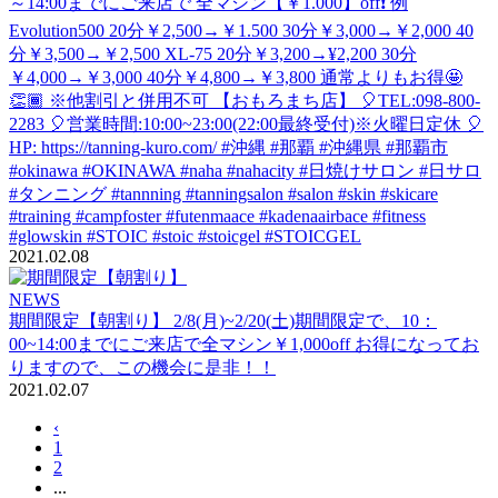
～14:00までにご来店で 全マシン【￥1.000】off❗ 例
Evolution500 20分￥2,500→￥1.500 30分￥3,000→￥2,000 40
分￥3,500→￥2,500 XL-75 20分￥3,200→¥2,200 30分
￥4,000→￥3,000 40分￥4,800→￥3,800 通常よりもお得🤩
👏🏾 ※他割引と併用不可 【おもろまち店】 🎈TEL:098-800-
2283 🎈営業時間:10:00~23:00(22:00最終受付)※火曜日定休 🎈
HP: https://tanning-kuro.com/ #沖縄 #那覇 #沖縄県 #那覇市
#okinawa #OKINAWA #naha #nahacity #日焼けサロン #日サロ
#タンニング #tannning #tanningsalon #salon #skin #skicare
#training #campfoster #futenmaace #kadenaairbace #fitness
#glowskin #STOIC #stoic #stoicgel #STOICGEL
2021.02.08
NEWS
期間限定【朝割り】
2/8(月)~2/20(土)期間限定で、10：
00~14:00までにご来店で全マシン￥1,000off お得になってお
りますので、この機会に是非！！
2021.02.07
‹
1
2
...