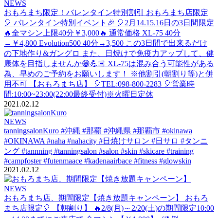
NEWS
おもろまち限定！バレンタイン特別割引
おもろまち店限定
🎈 バレンタイン特別イベント🎉 🎈2月14.15.16日の3日間限定
🔥全マシン上限40分￥3,000🔥 通常価格 XL-75 40分
→￥4,800 Evolution500 40分→3,500 この3日間で出来るだけ
の下地作り&ガングロ また、日焼けで免疫力アップして、健
康体を目指しませんか😁💪🏾 XL-75は混み合う可能性がある
為、早めのご予約をお願いします！ ※他割引(朝割り等)と併
用不可 【おもろまち店】 🎈TEL:098-800-2283 🎈営業時
間:10:00~23:00(22:00最終受付)※火曜日定休
2021.02.12
NEWS
tanningsalonKuro
#沖縄 #那覇 #沖縄県 #那覇市 #okinawa
#OKINAWA #naha #nahacity #日焼けサロン #日サロ #タンニ
ング #tannning #tanningsalon #salon #skin #skicare #training
#campfoster #futenmaace #kadenaairbace #fitness #glowskin
2021.02.12
NEWS
おもろまち店、期間限定【焼き放題キャンペーン】
おもろ
まち店限定🎈 【朝割り】 🔥2/8(月)～2/20(土)の期間限定10:00