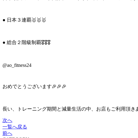
● 日本３連覇🥇🥇🥇
● 総合２階級制覇🎖🎖🎖
@ao_fitness24
おめでとうございます🎉🎉🎉
長い、トレーニング期間と減量生活の中、お店もご利用頂きありがとうござ
次へ
一覧へ戻る
前へ