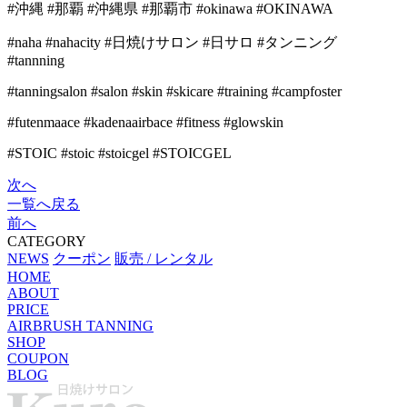
#沖縄 #那覇 #沖縄県 #那覇市 #okinawa #OKINAWA
#naha #nahacity #日焼けサロン #日サロ #タンニング
#tannning
#tanningsalon #salon #skin #skicare #training #campfoster
#futenmaace #kadenaairbace #fitness #glowskin
#STOIC #stoic #stoicgel #STOICGEL
次へ
一覧へ戻る
前へ
CATEGORY
NEWS
クーポン
販売 / レンタル
HOME
ABOUT
PRICE
AIRBRUSH TANNING
SHOP
COUPON
BLOG